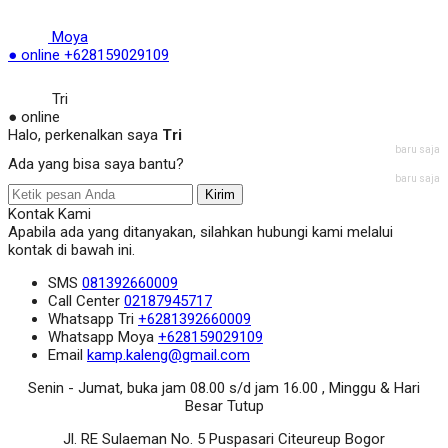
Moya
● online
+628159029109
Tri
● online
Halo, perkenalkan saya
Tri
baru saja
Ada yang bisa saya bantu?
baru saja
Kirim
Kontak Kami
Apabila ada yang ditanyakan, silahkan hubungi kami melalui
kontak di bawah ini.
SMS
081392660009
Call Center
02187945717
Whatsapp
Tri
+6281392660009
Whatsapp
Moya
+628159029109
Email
kamp.kaleng@gmail.com
Senin - Jumat, buka jam 08.00 s/d jam 16.00 , Minggu & Hari
Besar Tutup
Jl. RE Sulaeman No. 5 Puspasari Citeureup Bogor