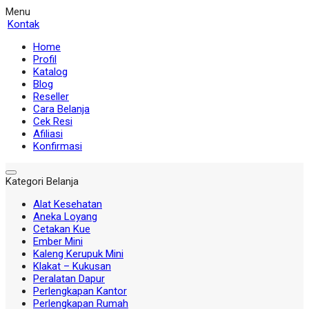
Menu
Kontak
Home
Profil
Katalog
Blog
Reseller
Cara Belanja
Cek Resi
Afiliasi
Konfirmasi
Kategori Belanja
Alat Kesehatan
Aneka Loyang
Cetakan Kue
Ember Mini
Kaleng Kerupuk Mini
Klakat – Kukusan
Peralatan Dapur
Perlengkapan Kantor
Perlengkapan Rumah