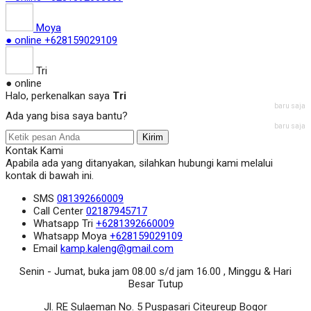
Moya
● online
+628159029109
Tri
● online
Halo, perkenalkan saya
Tri
baru saja
Ada yang bisa saya bantu?
baru saja
Kirim
Kontak Kami
Apabila ada yang ditanyakan, silahkan hubungi kami melalui
kontak di bawah ini.
SMS
081392660009
Call Center
02187945717
Whatsapp
Tri
+6281392660009
Whatsapp
Moya
+628159029109
Email
kamp.kaleng@gmail.com
Senin - Jumat, buka jam 08.00 s/d jam 16.00 , Minggu & Hari
Besar Tutup
Jl. RE Sulaeman No. 5 Puspasari Citeureup Bogor