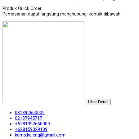
Produk Quick Order
Pemesanan dapat langsung menghubungi kontak dibawah:
Lihat Detail
081392660009
02187945717
+6281392660009
+628159029109
kamp.kaleng@gmail.com