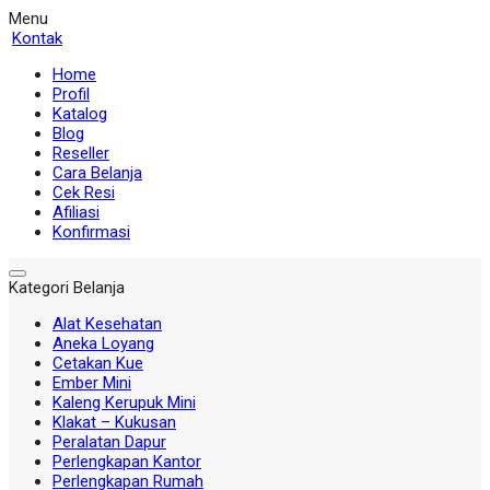
Menu
Kontak
Home
Profil
Katalog
Blog
Reseller
Cara Belanja
Cek Resi
Afiliasi
Konfirmasi
Kategori Belanja
Alat Kesehatan
Aneka Loyang
Cetakan Kue
Ember Mini
Kaleng Kerupuk Mini
Klakat – Kukusan
Peralatan Dapur
Perlengkapan Kantor
Perlengkapan Rumah