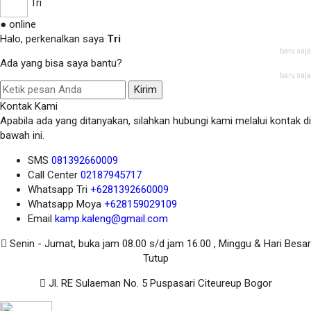
Tri
● online
Halo, perkenalkan saya
Tri
baru saja
Ada yang bisa saya bantu?
baru saja
Kirim
Kontak Kami
Apabila ada yang ditanyakan, silahkan hubungi kami melalui kontak di
bawah ini.
SMS
081392660009
Call Center
02187945717
Whatsapp
Tri
+6281392660009
Whatsapp
Moya
+628159029109
Email
kamp.kaleng@gmail.com
Senin - Jumat, buka jam 08.00 s/d jam 16.00 , Minggu & Hari Besar
Tutup
Jl. RE Sulaeman No. 5 Puspasari Citeureup Bogor