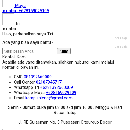
Moya
● online
+628159029109
Tri
● online
Halo, perkenalkan saya
Tri
baru saja
Ada yang bisa saya bantu?
baru saja
Kirim
Kontak Kami
Apabila ada yang ditanyakan, silahkan hubungi kami melalui
kontak di bawah ini.
SMS
081392660009
Call Center
02187945717
Whatsapp
Tri
+6281392660009
Whatsapp
Moya
+628159029109
Email
kamp.kaleng@gmail.com
Senin - Jumat, buka jam 08.00 s/d jam 16.00 , Minggu & Hari
Besar Tutup
Jl. RE Sulaeman No. 5 Puspasari Citeureup Bogor