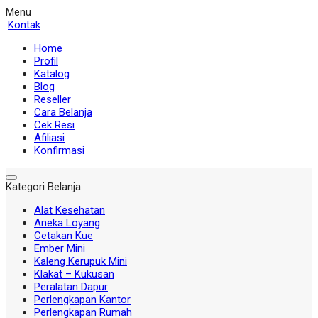
Menu
Kontak
Home
Profil
Katalog
Blog
Reseller
Cara Belanja
Cek Resi
Afiliasi
Konfirmasi
Kategori Belanja
Alat Kesehatan
Aneka Loyang
Cetakan Kue
Ember Mini
Kaleng Kerupuk Mini
Klakat – Kukusan
Peralatan Dapur
Perlengkapan Kantor
Perlengkapan Rumah