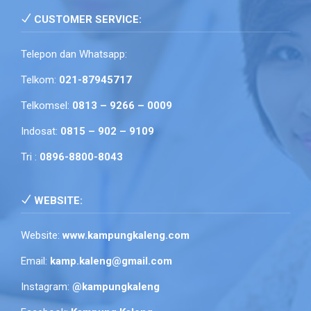
CUSTOMER SERVICE:
Telepon dan Whatsapp:
Telkom:
021-87945717
Telkomsel:
0813 – 9266 – 0009
Indosat:
0815 – 902 – 9109
Tri :
0896-8800-8043
WEBSITE:
Website:
www.kampungkaleng.com
Email:
kamp.kaleng@gmail.com
Instagram:
@kampungkaleng