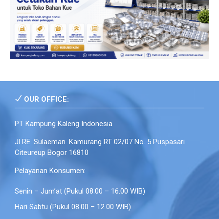
OUR OFFICE:
PT Kampung Kaleng Indonesia
Jl RE. Sulaeman. Kamurang RT 02/07 No. 5 Puspasari
Citeureup Bogor 16810
Pelayanan Konsumen:
Senin – Jum’at (Pukul 08.00 – 16.00 WIB)
Hari Sabtu (Pukul 08.00 – 12.00 WIB)