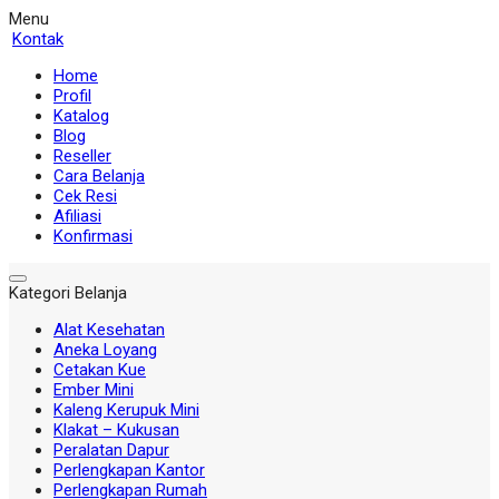
Menu
Kontak
Home
Profil
Katalog
Blog
Reseller
Cara Belanja
Cek Resi
Afiliasi
Konfirmasi
Kategori Belanja
Alat Kesehatan
Aneka Loyang
Cetakan Kue
Ember Mini
Kaleng Kerupuk Mini
Klakat – Kukusan
Peralatan Dapur
Perlengkapan Kantor
Perlengkapan Rumah