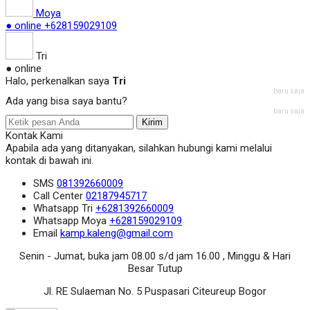
Moya
● online
+628159029109
Tri
● online
Halo, perkenalkan saya
Tri
baru saja
Ada yang bisa saya bantu?
baru saja
Kirim
Kontak Kami
Apabila ada yang ditanyakan, silahkan hubungi kami melalui
kontak di bawah ini.
SMS
081392660009
Call Center
02187945717
Whatsapp
Tri
+6281392660009
Whatsapp
Moya
+628159029109
Email
kamp.kaleng@gmail.com
Senin - Jumat, buka jam 08.00 s/d jam 16.00 , Minggu & Hari
Besar Tutup
Jl. RE Sulaeman No. 5 Puspasari Citeureup Bogor