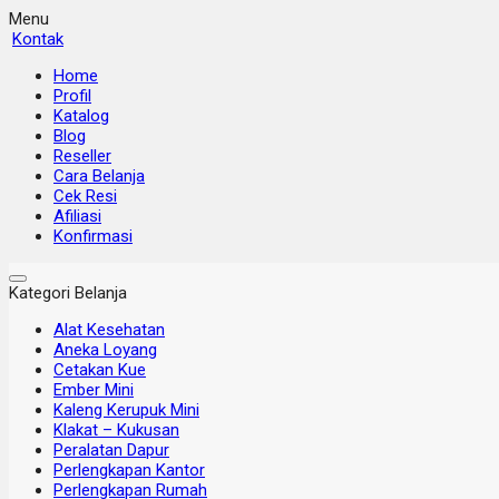
Menu
Kontak
Home
Profil
Katalog
Blog
Reseller
Cara Belanja
Cek Resi
Afiliasi
Konfirmasi
Kategori Belanja
Alat Kesehatan
Aneka Loyang
Cetakan Kue
Ember Mini
Kaleng Kerupuk Mini
Klakat – Kukusan
Peralatan Dapur
Perlengkapan Kantor
Perlengkapan Rumah