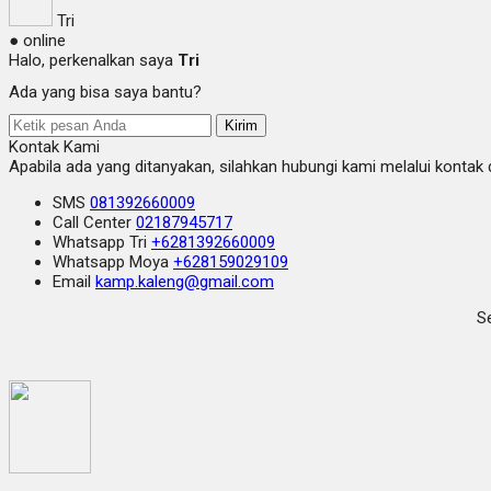
Tri
● online
Halo, perkenalkan saya
Tri
Ada yang bisa saya bantu?
Kirim
Kontak Kami
Apabila ada yang ditanyakan, silahkan hubungi kami melalui kontak d
SMS
081392660009
Call Center
02187945717
Whatsapp
Tri
+6281392660009
Whatsapp
Moya
+628159029109
Email
kamp.kaleng@gmail.com
Se