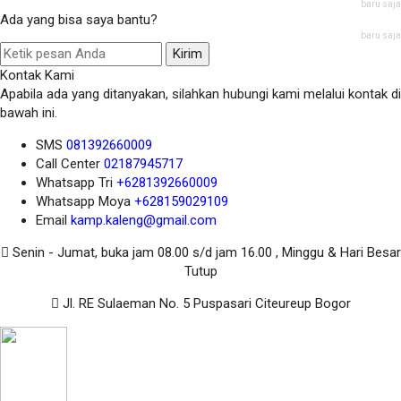
baru saja
Ada yang bisa saya bantu?
baru saja
Kirim
Kontak Kami
Apabila ada yang ditanyakan, silahkan hubungi kami melalui kontak di
bawah ini.
SMS
081392660009
Call Center
02187945717
Whatsapp
Tri
+6281392660009
Whatsapp
Moya
+628159029109
Email
kamp.kaleng@gmail.com
Senin - Jumat, buka jam 08.00 s/d jam 16.00 , Minggu & Hari Besar
Tutup
Jl. RE Sulaeman No. 5 Puspasari Citeureup Bogor