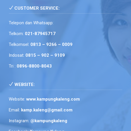
CUSTOMER SERVICE:
Telepon dan Whatsapp:
Telkom:
021-87945717
Telkomsel:
0813 – 9266 – 0009
Indosat:
0815 – 902 – 9109
Tri :
0896-8800-8043
WEBSITE:
Website:
www.kampungkaleng.com
Email:
kamp.kaleng@gmail.com
Instagram:
@kampungkaleng