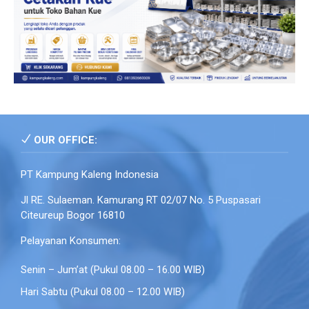
OUR OFFICE:
PT Kampung Kaleng Indonesia
Jl RE. Sulaeman. Kamurang RT 02/07 No. 5 Puspasari
Citeureup Bogor 16810
Pelayanan Konsumen:
Senin – Jum’at (Pukul 08.00 – 16.00 WIB)
Hari Sabtu (Pukul 08.00 – 12.00 WIB)