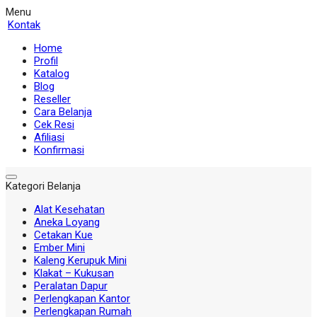
Menu
Kontak
Home
Profil
Katalog
Blog
Reseller
Cara Belanja
Cek Resi
Afiliasi
Konfirmasi
Kategori Belanja
Alat Kesehatan
Aneka Loyang
Cetakan Kue
Ember Mini
Kaleng Kerupuk Mini
Klakat – Kukusan
Peralatan Dapur
Perlengkapan Kantor
Perlengkapan Rumah