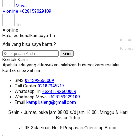
Moya
● online
+628159029109
Tri
● online
Halo, perkenalkan saya
Tri
baru saja
Ada yang bisa saya bantu?
baru saja
Kirim
Kontak Kami
Apabila ada yang ditanyakan, silahkan hubungi kami melalui
kontak di bawah ini.
SMS
081392660009
Call Center
02187945717
Whatsapp
Tri
+6281392660009
Whatsapp
Moya
+628159029109
Email
kamp.kaleng@gmail.com
Senin - Jumat, buka jam 08.00 s/d jam 16.00 , Minggu & Hari
Besar Tutup
Jl. RE Sulaeman No. 5 Puspasari Citeureup Bogor