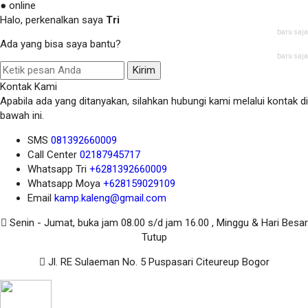
● online
Halo, perkenalkan saya
Tri
baru saja
Ada yang bisa saya bantu?
baru saja
Kirim
Kontak Kami
Apabila ada yang ditanyakan, silahkan hubungi kami melalui kontak di
bawah ini.
SMS
081392660009
Call Center
02187945717
Whatsapp
Tri
+6281392660009
Whatsapp
Moya
+628159029109
Email
kamp.kaleng@gmail.com
Senin - Jumat, buka jam 08.00 s/d jam 16.00 , Minggu & Hari Besar
Tutup
Jl. RE Sulaeman No. 5 Puspasari Citeureup Bogor