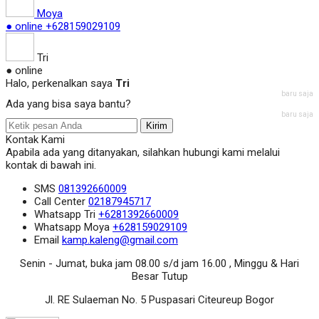
Moya
● online
+628159029109
Tri
● online
Halo, perkenalkan saya
Tri
baru saja
Ada yang bisa saya bantu?
baru saja
Kirim
Kontak Kami
Apabila ada yang ditanyakan, silahkan hubungi kami melalui
kontak di bawah ini.
SMS
081392660009
Call Center
02187945717
Whatsapp
Tri
+6281392660009
Whatsapp
Moya
+628159029109
Email
kamp.kaleng@gmail.com
Senin - Jumat, buka jam 08.00 s/d jam 16.00 , Minggu & Hari
Besar Tutup
Jl. RE Sulaeman No. 5 Puspasari Citeureup Bogor