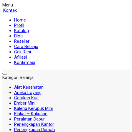
Menu
Kontak
Home
Profil
Katalog
Blog
Reseller
Cara Belanja
Cek Resi
Afiliasi
Konfirmasi
Kategori Belanja
Alat Kesehatan
Aneka Loyang
Cetakan Kue
Ember Mini
Kaleng Kerupuk Mini
Klakat – Kukusan
Peralatan Dapur
Perlengkapan Kantor
Perlengkapan Rumah