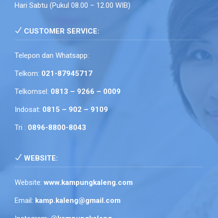
Hari Sabtu (Pukul 08.00 – 12.00 WIB)
CUSTOMER SERVICE:
Telepon dan Whatsapp:
Telkom:
021-87945717
Telkomsel:
0813 – 9266 – 0009
Indosat:
0815 – 902 – 9109
Tri :
0896-8800-8043
WEBSITE:
Website:
www.kampungkaleng.com
Email:
kamp.kaleng@gmail.com