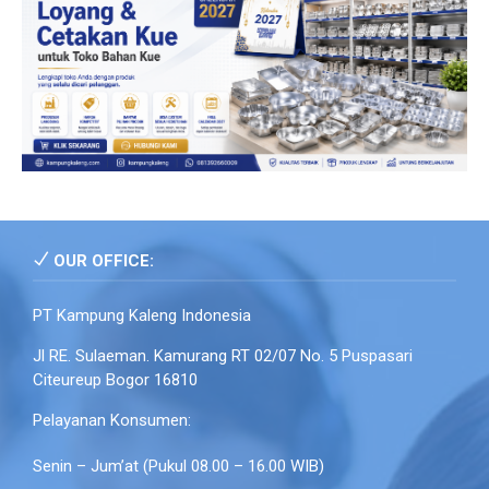
OUR OFFICE:
PT Kampung Kaleng Indonesia
Jl RE. Sulaeman. Kamurang RT 02/07 No. 5 Puspasari
Citeureup Bogor 16810
Pelayanan Konsumen:
Senin – Jum’at (Pukul 08.00 – 16.00 WIB)