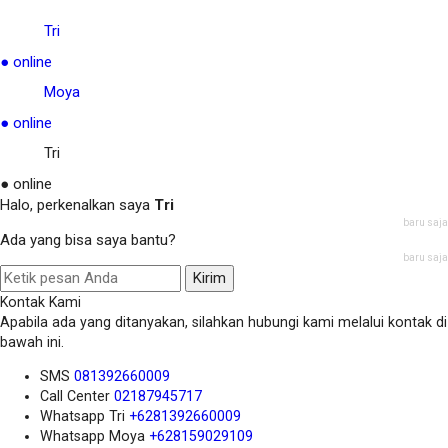
Tri
● online
Moya
● online
Tri
● online
Halo, perkenalkan saya
Tri
baru saja
Ada yang bisa saya bantu?
baru saja
Kirim
Kontak Kami
Apabila ada yang ditanyakan, silahkan hubungi kami melalui kontak di
bawah ini.
SMS
081392660009
Call Center
02187945717
Whatsapp
Tri
+6281392660009
Whatsapp
Moya
+628159029109