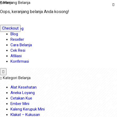
Keranjang Belanja
Menu
Halo, Guest!
Kontak
Oops, keranjang belanja Anda kosong!
Masuk
Home
Daftar
Profil
Checkout
Katalog
Blog
Reseller
Cara Belanja
Cek Resi
Afiliasi
Konfirmasi
Kategori Belanja
Alat Kesehatan
Aneka Loyang
Cetakan Kue
Ember Mini
Kaleng Kerupuk Mini
Klakat – Kukusan