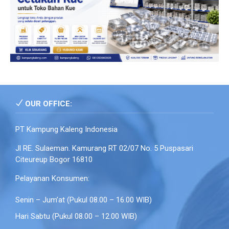
OUR OFFICE:
PT Kampung Kaleng Indonesia
Jl RE. Sulaeman. Kamurang RT 02/07 No. 5 Puspasari
Citeureup Bogor 16810
Pelayanan Konsumen:
Senin – Jum’at (Pukul 08.00 – 16.00 WIB)
Hari Sabtu (Pukul 08.00 – 12.00 WIB)