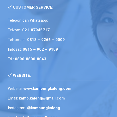
CUSTOMER SERVICE:
Telepon dan Whatsapp:
Telkom:
021-87945717
Telkomsel:
0813 – 9266 – 0009
Indosat:
0815 – 902 – 9109
Tri :
0896-8800-8043
WEBSITE:
Website:
www.kampungkaleng.com
Email:
kamp.kaleng@gmail.com
Instagram:
@kampungkaleng