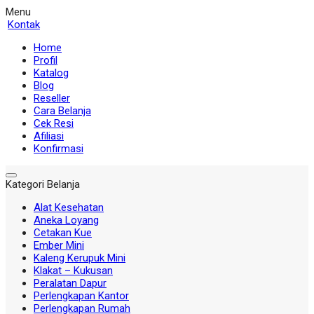
Menu
Kontak
Home
Profil
Katalog
Blog
Reseller
Cara Belanja
Cek Resi
Afiliasi
Konfirmasi
Kategori Belanja
Alat Kesehatan
Aneka Loyang
Cetakan Kue
Ember Mini
Kaleng Kerupuk Mini
Klakat – Kukusan
Peralatan Dapur
Perlengkapan Kantor
Perlengkapan Rumah