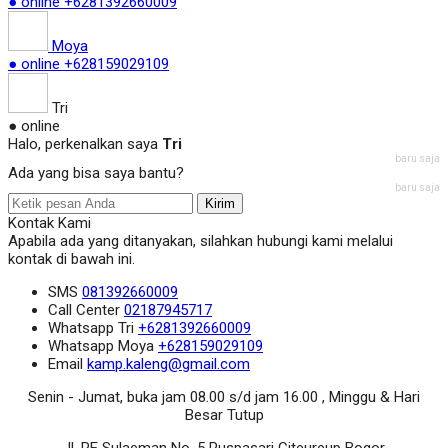
● online
+6281392660009
Moya
● online
+628159029109
Tri
● online
Halo, perkenalkan saya
Tri
baru saja
Ada yang bisa saya bantu?
baru saja
Kirim
Kontak Kami
Apabila ada yang ditanyakan, silahkan hubungi kami melalui
kontak di bawah ini.
SMS
081392660009
Call Center
02187945717
Whatsapp
Tri
+6281392660009
Whatsapp
Moya
+628159029109
Email
kamp.kaleng@gmail.com
Senin - Jumat, buka jam 08.00 s/d jam 16.00 , Minggu & Hari
Besar Tutup
Jl. RE Sulaeman No. 5 Puspasari Citeureup Bogor