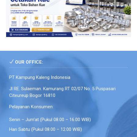
OUR OFFICE:
PT Kampung Kaleng Indonesia
Jl RE. Sulaeman. Kamurang RT 02/07 No. 5 Puspasari
Citeureup Bogor 16810
Pelayanan Konsumen:
Senin – Jum’at (Pukul 08.00 – 16.00 WIB)
Hari Sabtu (Pukul 08.00 – 12.00 WIB)