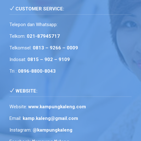
CUSTOMER SERVICE:
Telepon dan Whatsapp:
Telkom:
021-87945717
Telkomsel:
0813 – 9266 – 0009
Indosat:
0815 – 902 – 9109
Tri :
0896-8800-8043
WEBSITE:
Website:
www.kampungkaleng.com
Email:
kamp.kaleng@gmail.com
Instagram:
@kampungkaleng