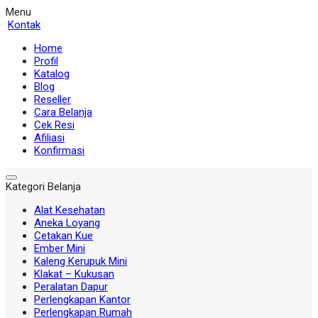
Menu
Kontak
Home
Profil
Katalog
Blog
Reseller
Cara Belanja
Cek Resi
Afiliasi
Konfirmasi
Kategori Belanja
Alat Kesehatan
Aneka Loyang
Cetakan Kue
Ember Mini
Kaleng Kerupuk Mini
Klakat – Kukusan
Peralatan Dapur
Perlengkapan Kantor
Perlengkapan Rumah