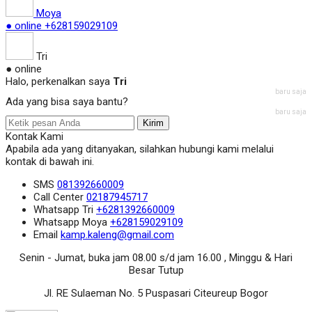
Moya
● online
+628159029109
Tri
● online
Halo, perkenalkan saya
Tri
baru saja
Ada yang bisa saya bantu?
baru saja
Kirim
Kontak Kami
Apabila ada yang ditanyakan, silahkan hubungi kami melalui
kontak di bawah ini.
SMS
081392660009
Call Center
02187945717
Whatsapp
Tri
+6281392660009
Whatsapp
Moya
+628159029109
Email
kamp.kaleng@gmail.com
Senin - Jumat, buka jam 08.00 s/d jam 16.00 , Minggu & Hari
Besar Tutup
Jl. RE Sulaeman No. 5 Puspasari Citeureup Bogor