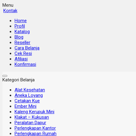
Menu
Kontak
Home
Profil
Katalog
Blog
Reseller
Cara Belanja
Cek Resi
Afiliasi
Konfirmasi
Kategori Belanja
Alat Kesehatan
Aneka Loyang
Cetakan Kue
Ember Mini
Kaleng Kerupuk Mini
Klakat – Kukusan
Peralatan Dapur
Perlengkapan Kantor
Perlengkapan Rumah