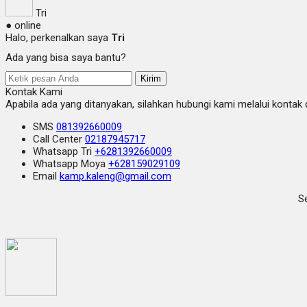
Tri
● online
Halo, perkenalkan saya
Tri
Ada yang bisa saya bantu?
Kirim
Kontak Kami
Apabila ada yang ditanyakan, silahkan hubungi kami melalui kontak d
SMS
081392660009
Call Center
02187945717
Whatsapp
Tri
+6281392660009
Whatsapp
Moya
+628159029109
Email
kamp.kaleng@gmail.com
Se