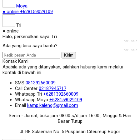
Moya
● online
+628159029109
Tri
● online
Halo, perkenalkan saya
Tri
baru saja
Ada yang bisa saya bantu?
baru saja
Kirim
Kontak Kami
Apabila ada yang ditanyakan, silahkan hubungi kami melalui
kontak di bawah ini.
SMS
081392660009
Call Center
02187945717
Whatsapp
Tri
+6281392660009
Whatsapp
Moya
+628159029109
Email
kamp.kaleng@gmail.com
Senin - Jumat, buka jam 08.00 s/d jam 16.00 , Minggu & Hari
Besar Tutup
Jl. RE Sulaeman No. 5 Puspasari Citeureup Bogor