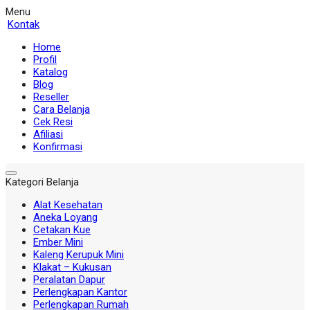
Menu
Kontak
Home
Profil
Katalog
Blog
Reseller
Cara Belanja
Cek Resi
Afiliasi
Konfirmasi
Kategori Belanja
Alat Kesehatan
Aneka Loyang
Cetakan Kue
Ember Mini
Kaleng Kerupuk Mini
Klakat – Kukusan
Peralatan Dapur
Perlengkapan Kantor
Perlengkapan Rumah