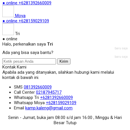
● online
+6281392660009
Moya
● online
+628159029109
Tri
● online
Halo, perkenalkan saya
Tri
baru saja
Ada yang bisa saya bantu?
baru saja
Kirim
Kontak Kami
Apabila ada yang ditanyakan, silahkan hubungi kami melalui
kontak di bawah ini.
SMS
081392660009
Call Center
02187945717
Whatsapp
Tri
+6281392660009
Whatsapp
Moya
+628159029109
Email
kamp.kaleng@gmail.com
Senin - Jumat, buka jam 08.00 s/d jam 16.00 , Minggu & Hari
Besar Tutup