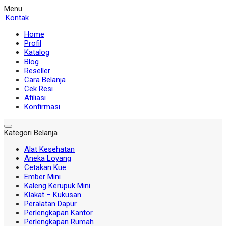
Menu
Kontak
Home
Profil
Katalog
Blog
Reseller
Cara Belanja
Cek Resi
Afiliasi
Konfirmasi
Kategori Belanja
Alat Kesehatan
Aneka Loyang
Cetakan Kue
Ember Mini
Kaleng Kerupuk Mini
Klakat – Kukusan
Peralatan Dapur
Perlengkapan Kantor
Perlengkapan Rumah