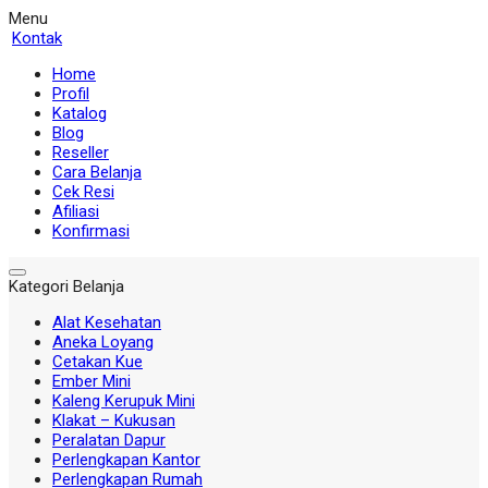
Menu
Kontak
Home
Profil
Katalog
Blog
Reseller
Cara Belanja
Cek Resi
Afiliasi
Konfirmasi
Kategori Belanja
Alat Kesehatan
Aneka Loyang
Cetakan Kue
Ember Mini
Kaleng Kerupuk Mini
Klakat – Kukusan
Peralatan Dapur
Perlengkapan Kantor
Perlengkapan Rumah