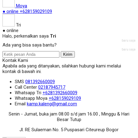
Moya
● online
+628159029109
Tri
● online
Halo, perkenalkan saya
Tri
baru saja
Ada yang bisa saya bantu?
baru saja
Kirim
Kontak Kami
Apabila ada yang ditanyakan, silahkan hubungi kami melalui
kontak di bawah ini.
SMS
081392660009
Call Center
02187945717
Whatsapp
Tri
+6281392660009
Whatsapp
Moya
+628159029109
Email
kamp.kaleng@gmail.com
Senin - Jumat, buka jam 08.00 s/d jam 16.00 , Minggu & Hari
Besar Tutup
Jl. RE Sulaeman No. 5 Puspasari Citeureup Bogor