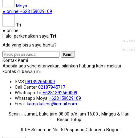
Moya
● online
+628159029109
Tri
● online
Halo, perkenalkan saya
Tri
baru saja
Ada yang bisa saya bantu?
baru saja
Kirim
Kontak Kami
Apabila ada yang ditanyakan, silahkan hubungi kami melalui
kontak di bawah ini.
SMS
081392660009
Call Center
02187945717
Whatsapp
Tri
+6281392660009
Whatsapp
Moya
+628159029109
Email
kamp.kaleng@gmail.com
Senin - Jumat, buka jam 08.00 s/d jam 16.00 , Minggu & Hari
Besar Tutup
Jl. RE Sulaeman No. 5 Puspasari Citeureup Bogor