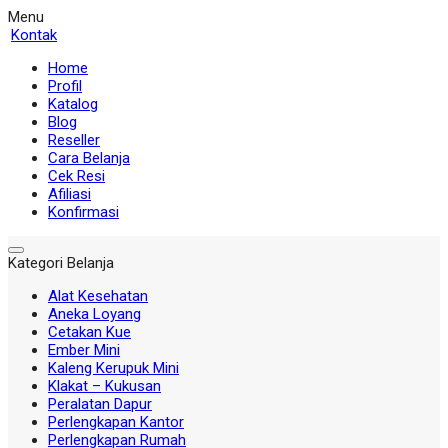
Menu
Kontak
Home
Profil
Katalog
Blog
Reseller
Cara Belanja
Cek Resi
Afiliasi
Konfirmasi
Kategori Belanja
Alat Kesehatan
Aneka Loyang
Cetakan Kue
Ember Mini
Kaleng Kerupuk Mini
Klakat – Kukusan
Peralatan Dapur
Perlengkapan Kantor
Perlengkapan Rumah