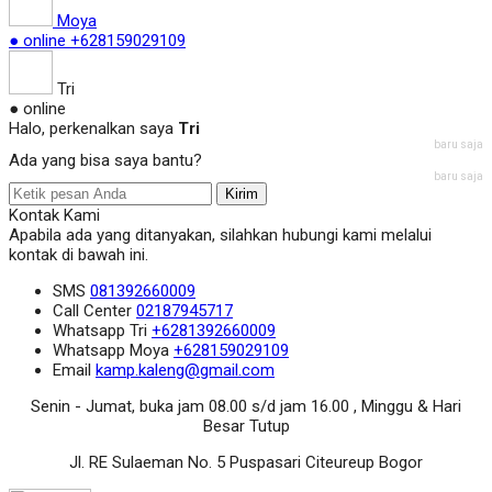
Moya
● online
+628159029109
Tri
● online
Halo, perkenalkan saya
Tri
baru saja
Ada yang bisa saya bantu?
baru saja
Kirim
Kontak Kami
Apabila ada yang ditanyakan, silahkan hubungi kami melalui
kontak di bawah ini.
SMS
081392660009
Call Center
02187945717
Whatsapp
Tri
+6281392660009
Whatsapp
Moya
+628159029109
Email
kamp.kaleng@gmail.com
Senin - Jumat, buka jam 08.00 s/d jam 16.00 , Minggu & Hari
Besar Tutup
Jl. RE Sulaeman No. 5 Puspasari Citeureup Bogor