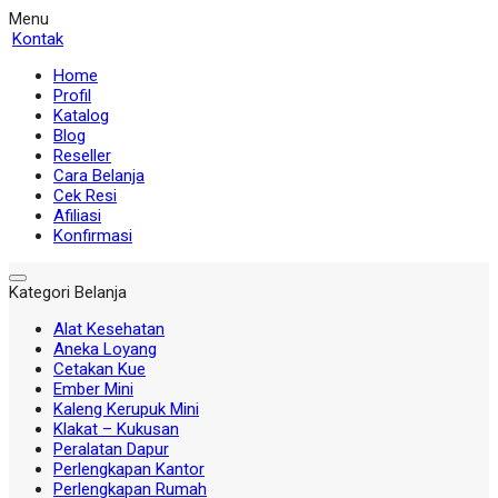
Menu
Kontak
Home
Profil
Katalog
Blog
Reseller
Cara Belanja
Cek Resi
Afiliasi
Konfirmasi
Kategori Belanja
Alat Kesehatan
Aneka Loyang
Cetakan Kue
Ember Mini
Kaleng Kerupuk Mini
Klakat – Kukusan
Peralatan Dapur
Perlengkapan Kantor
Perlengkapan Rumah