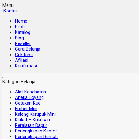
Menu
Kontak
Home
Profil
Katalog
Blog
Reseller
Cara Belanja
Cek Resi
Afiliasi
Konfirmasi
Kategori Belanja
Alat Kesehatan
Aneka Loyang
Cetakan Kue
Ember Mini
Kaleng Kerupuk Mini
Klakat – Kukusan
Peralatan Dapur
Perlengkapan Kantor
Perlengkapan Rumah