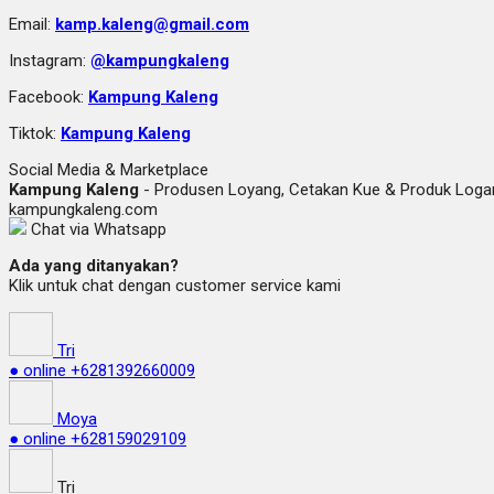
Email:
kamp.kaleng@gmail.com
Instagram:
@kampungkaleng
Facebook:
Kampung Kaleng
Tiktok:
Kampung Kaleng
Social Media & Marketplace
Kampung Kaleng
- Produsen Loyang, Cetakan Kue & Produk Lo
kampungkaleng.com
Chat via Whatsapp
Ada yang ditanyakan?
Klik untuk chat dengan customer service kami
Tri
● online
+6281392660009
Moya
● online
+628159029109
Tri