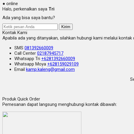
● online
Halo, perkenalkan saya
Tri
Ada yang bisa saya bantu?
Kirim
Kontak Kami
Apabila ada yang ditanyakan, silahkan hubungi kami melalui kontak d
SMS
081392660009
Call Center
02187945717
Whatsapp
Tri
+6281392660009
Whatsapp
Moya
+628159029109
Email
kamp.kaleng@gmail.com
Se
Produk Quick Order
Pemesanan dapat langsung menghubungi kontak dibawah: