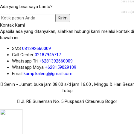
baru saja
Ada yang bisa saya bantu?
baru saja
Kirim
Kontak Kami
Apabila ada yang ditanyakan, silahkan hubungi kami melalui kontak di
bawah ini.
SMS
081392660009
Call Center
02187945717
Whatsapp
Tri
+6281392660009
Whatsapp
Moya
+628159029109
Email
kamp.kaleng@gmail.com
Senin - Jumat, buka jam 08.00 s/d jam 16.00 , Minggu & Hari Besar
Tutup
Jl. RE Sulaeman No. 5 Puspasari Citeureup Bogor