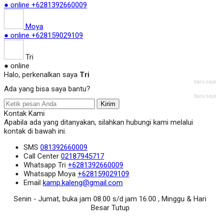
● online
+6281392660009
Moya
● online
+628159029109
Tri
● online
Halo, perkenalkan saya
Tri
baru saja
Ada yang bisa saya bantu?
baru saja
Kirim
Kontak Kami
Apabila ada yang ditanyakan, silahkan hubungi kami melalui
kontak di bawah ini.
SMS
081392660009
Call Center
02187945717
Whatsapp
Tri
+6281392660009
Whatsapp
Moya
+628159029109
Email
kamp.kaleng@gmail.com
Senin - Jumat, buka jam 08.00 s/d jam 16.00 , Minggu & Hari
Besar Tutup