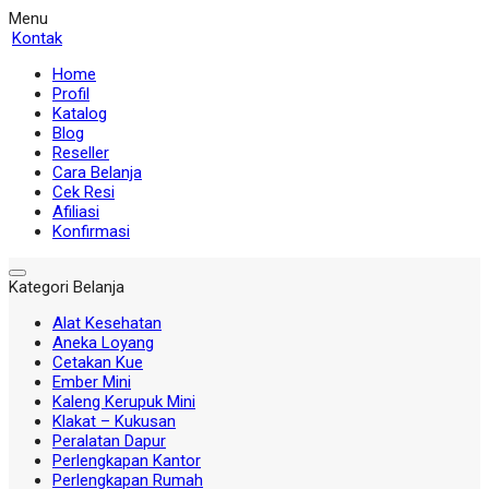
Menu
Kontak
Home
Profil
Katalog
Blog
Reseller
Cara Belanja
Cek Resi
Afiliasi
Konfirmasi
Kategori Belanja
Alat Kesehatan
Aneka Loyang
Cetakan Kue
Ember Mini
Kaleng Kerupuk Mini
Klakat – Kukusan
Peralatan Dapur
Perlengkapan Kantor
Perlengkapan Rumah