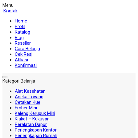
Menu
Kontak
Home
Profil
Katalog
Blog
Reseller
Cara Belanja
Cek Resi
Afiliasi
Konfirmasi
Kategori Belanja
Alat Kesehatan
Aneka Loyang
Cetakan Kue
Ember Mini
Kaleng Kerupuk Mini
Klakat – Kukusan
Peralatan Dapur
Perlengkapan Kantor
Perlengkapan Rumah