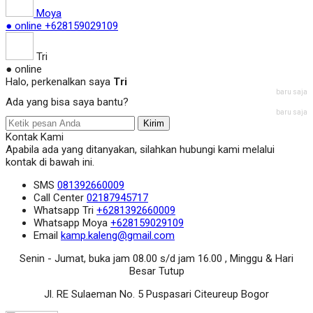
Moya
● online
+628159029109
Tri
● online
Halo, perkenalkan saya
Tri
baru saja
Ada yang bisa saya bantu?
baru saja
Kirim
Kontak Kami
Apabila ada yang ditanyakan, silahkan hubungi kami melalui
kontak di bawah ini.
SMS
081392660009
Call Center
02187945717
Whatsapp
Tri
+6281392660009
Whatsapp
Moya
+628159029109
Email
kamp.kaleng@gmail.com
Senin - Jumat, buka jam 08.00 s/d jam 16.00 , Minggu & Hari
Besar Tutup
Jl. RE Sulaeman No. 5 Puspasari Citeureup Bogor