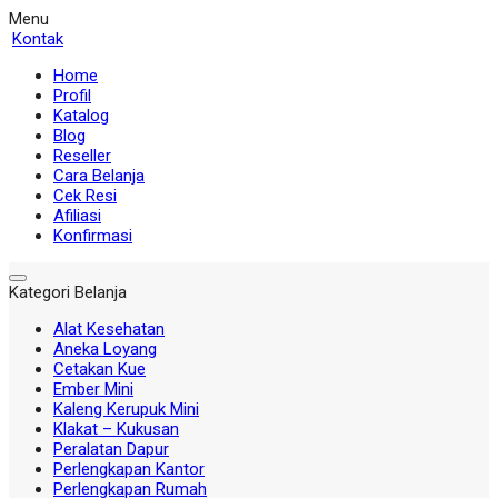
Menu
Kontak
Home
Profil
Katalog
Blog
Reseller
Cara Belanja
Cek Resi
Afiliasi
Konfirmasi
Kategori Belanja
Alat Kesehatan
Aneka Loyang
Cetakan Kue
Ember Mini
Kaleng Kerupuk Mini
Klakat – Kukusan
Peralatan Dapur
Perlengkapan Kantor
Perlengkapan Rumah