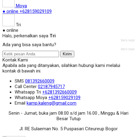
Moya
● online
+628159029109
Tri
● online
Halo, perkenalkan saya
Tri
baru saja
Ada yang bisa saya bantu?
baru saja
Kirim
Kontak Kami
Apabila ada yang ditanyakan, silahkan hubungi kami melalui
kontak di bawah ini.
SMS
081392660009
Call Center
02187945717
Whatsapp
Tri
+6281392660009
Whatsapp
Moya
+628159029109
Email
kamp.kaleng@gmail.com
Senin - Jumat, buka jam 08.00 s/d jam 16.00 , Minggu & Hari
Besar Tutup
Jl. RE Sulaeman No. 5 Puspasari Citeureup Bogor