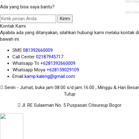
baru saja
Ada yang bisa saya bantu?
baru saja
Kirim
Kontak Kami
Apabila ada yang ditanyakan, silahkan hubungi kami melalui kontak di
bawah ini.
SMS
081392660009
Call Center
02187945717
Whatsapp
Tri
+6281392660009
Whatsapp
Moya
+628159029109
Email
kamp.kaleng@gmail.com
Senin - Jumat, buka jam 08.00 s/d jam 16.00 , Minggu & Hari Besar
Tutup
Jl. RE Sulaeman No. 5 Puspasari Citeureup Bogor