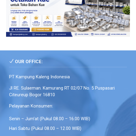
OUR OFFICE:
PT Kampung Kaleng Indonesia
Jl RE. Sulaeman. Kamurang RT 02/07 No. 5 Puspasari
Citeureup Bogor 16810
Pelayanan Konsumen:
Senin – Jum’at (Pukul 08.00 – 16.00 WIB)
Hari Sabtu (Pukul 08.00 – 12.00 WIB)