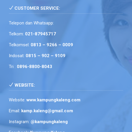
CUSTOMER SERVICE:
Telepon dan Whatsapp:
Telkom:
021-87945717
Telkomsel:
0813 – 9266 – 0009
Indosat:
0815 – 902 – 9109
Tri :
0896-8800-8043
WEBSITE:
Website:
www.kampungkaleng.com
Email:
kamp.kaleng@gmail.com
Instagram:
@kampungkaleng