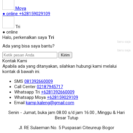
Moya
● online
+628159029109
Tri
● online
Halo, perkenalkan saya
Tri
baru saja
Ada yang bisa saya bantu?
baru saja
Kirim
Kontak Kami
Apabila ada yang ditanyakan, silahkan hubungi kami melalui
kontak di bawah ini.
SMS
081392660009
Call Center
02187945717
Whatsapp
Tri
+6281392660009
Whatsapp
Moya
+628159029109
Email
kamp.kaleng@gmail.com
Senin - Jumat, buka jam 08.00 s/d jam 16.00 , Minggu & Hari
Besar Tutup
Jl. RE Sulaeman No. 5 Puspasari Citeureup Bogor