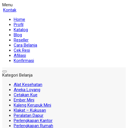
Menu
Kontak
Home
Profil
Katalog
Blog
Reseller
Cara Belanja
Cek Resi
Afiliasi
Konfirmasi
Kategori Belanja
Alat Kesehatan
Aneka Loyang
Cetakan Kue
Ember Mini
Kaleng Kerupuk Mini
Klakat – Kukusan
Peralatan Dapur
Perlengkapan Kantor
Perlengkapan Rumah