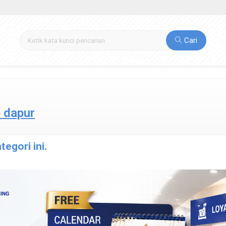
Cari
 dapur
egori ini.