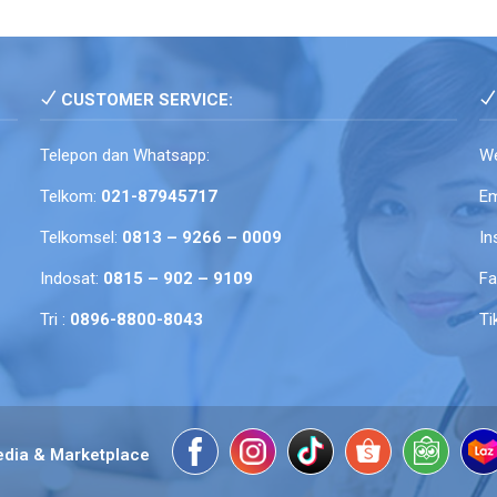
CUSTOMER SERVICE:
Telepon dan Whatsapp:
We
Telkom:
021-87945717
Em
Telkomsel:
0813 – 9266 – 0009
In
Indosat:
0815 – 902 – 9109
F
Tri :
0896-8800-8043
Ti
edia & Marketplace