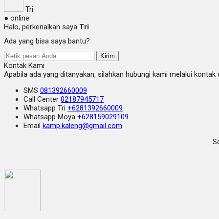
Tri
● online
Halo, perkenalkan saya
Tri
Ada yang bisa saya bantu?
Kirim
Kontak Kami
Apabila ada yang ditanyakan, silahkan hubungi kami melalui kontak d
SMS
081392660009
Call Center
02187945717
Whatsapp
Tri
+6281392660009
Whatsapp
Moya
+628159029109
Email
kamp.kaleng@gmail.com
Se