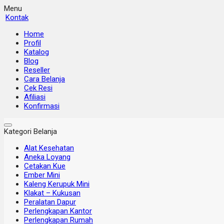
Menu
Kontak
Home
Profil
Katalog
Blog
Reseller
Cara Belanja
Cek Resi
Afiliasi
Konfirmasi
Kategori Belanja
Alat Kesehatan
Aneka Loyang
Cetakan Kue
Ember Mini
Kaleng Kerupuk Mini
Klakat – Kukusan
Peralatan Dapur
Perlengkapan Kantor
Perlengkapan Rumah