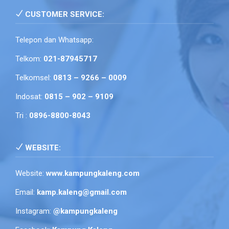
CUSTOMER SERVICE:
Telepon dan Whatsapp:
Telkom:
021-87945717
Telkomsel:
0813 – 9266 – 0009
Indosat:
0815 – 902 – 9109
Tri :
0896-8800-8043
WEBSITE:
Website:
www.kampungkaleng.com
Email:
kamp.kaleng@gmail.com
Instagram:
@kampungkaleng