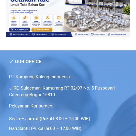
OUR OFFICE:
PT Kampung Kaleng Indonesia
Jl RE. Sulaeman. Kamurang RT 02/07 No. 5 Puspasari
Citeureup Bogor 16810
Pelayanan Konsumen:
Senin – Jum’at (Pukul 08.00 – 16.00 WIB)
Hari Sabtu (Pukul 08.00 – 12.00 WIB)