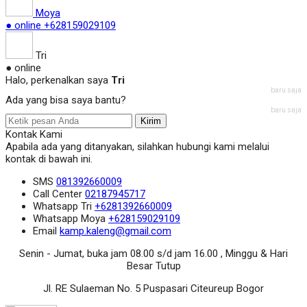
Moya
● online
+628159029109
Tri
● online
Halo, perkenalkan saya
Tri
baru saja
Ada yang bisa saya bantu?
baru saja
Kirim
Kontak Kami
Apabila ada yang ditanyakan, silahkan hubungi kami melalui
kontak di bawah ini.
SMS
081392660009
Call Center
02187945717
Whatsapp
Tri
+6281392660009
Whatsapp
Moya
+628159029109
Email
kamp.kaleng@gmail.com
Senin - Jumat, buka jam 08.00 s/d jam 16.00 , Minggu & Hari
Besar Tutup
Jl. RE Sulaeman No. 5 Puspasari Citeureup Bogor