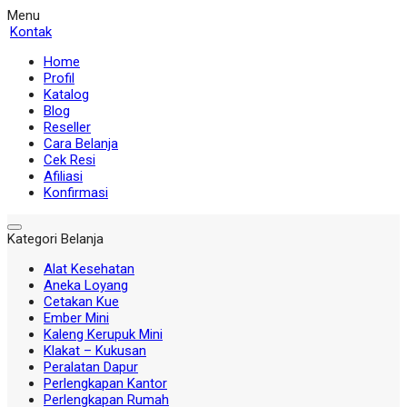
Menu
Kontak
Home
Profil
Katalog
Blog
Reseller
Cara Belanja
Cek Resi
Afiliasi
Konfirmasi
Kategori Belanja
Alat Kesehatan
Aneka Loyang
Cetakan Kue
Ember Mini
Kaleng Kerupuk Mini
Klakat – Kukusan
Peralatan Dapur
Perlengkapan Kantor
Perlengkapan Rumah