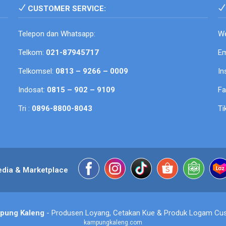
CUSTOMER SERVICE:
Telepon dan Whatsapp:
We
Telkom:
021-87945717
Em
Telkomsel:
0813 – 9266 – 0009
In
Indosat:
0815 – 902 – 9109
F
Tri :
0896-8800-8043
Ti
edia & Marketplace
pung Kaleng
- Produsen Loyang, Cetakan Kue & Produk Logam Cu
kampungkaleng.com