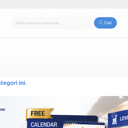
Cari
egori ini.