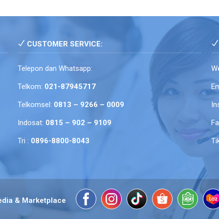
CUSTOMER SERVICE:
Telepon dan Whatsapp:
We
Telkom:
021-87945717
Em
Telkomsel:
0813 – 9266 – 0009
In
Indosat:
0815 – 902 – 9109
F
Tri :
0896-8800-8043
Ti
edia & Marketplace