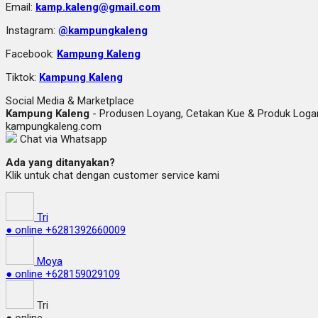
Email:
kamp.kaleng@gmail.com
Instagram:
@kampungkaleng
Facebook:
Kampung Kaleng
Tiktok:
Kampung Kaleng
Social Media & Marketplace
Kampung Kaleng
- Produsen Loyang, Cetakan Kue & Produk Lo
kampungkaleng.com
Chat via Whatsapp
Ada yang ditanyakan?
Klik untuk chat dengan customer service kami
Tri
● online
+6281392660009
Moya
● online
+628159029109
Tri
● online