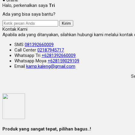
Halo, perkenalkan saya
Tri
Ada yang bisa saya bantu?
Kirim
Kontak Kami
Apabila ada yang ditanyakan, silahkan hubungi kami melalui kontak d
SMS
081392660009
Call Center
02187945717
Whatsapp
Tri
+6281392660009
Whatsapp
Moya
+628159029109
Email
kamp.kaleng@gmail.com
Se
Produk yang sangat tepat, pilihan bagus..!