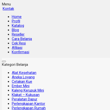
Menu
Kontak
Home
Profil
Katalog
Blog
Reseller
Cara Belanja
Cek Resi
Afiliasi
Konfirmasi
Kategori Belanja
Alat Kesehatan
Aneka Loyang
Cetakan Kue
Ember Mini
Kaleng Kerupuk Mini
Klakat – Kukusan
Peralatan Dapur
Perlengkapan Kantor
Perlengkapan Rumah