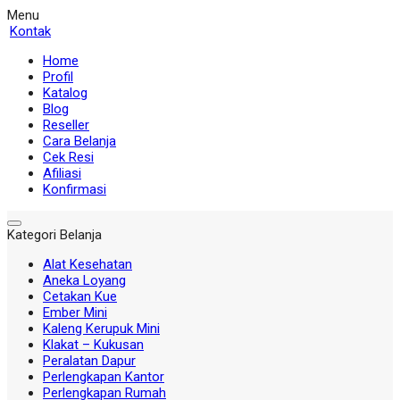
Menu
Kontak
Home
Profil
Katalog
Blog
Reseller
Cara Belanja
Cek Resi
Afiliasi
Konfirmasi
Kategori Belanja
Alat Kesehatan
Aneka Loyang
Cetakan Kue
Ember Mini
Kaleng Kerupuk Mini
Klakat – Kukusan
Peralatan Dapur
Perlengkapan Kantor
Perlengkapan Rumah