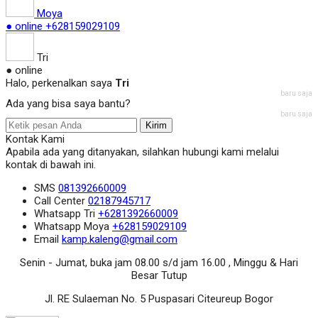
Moya
● online
+628159029109
Tri
● online
Halo, perkenalkan saya
Tri
baru saja
Ada yang bisa saya bantu?
baru saja
Kirim
Kontak Kami
Apabila ada yang ditanyakan, silahkan hubungi kami melalui
kontak di bawah ini.
SMS
081392660009
Call Center
02187945717
Whatsapp
Tri
+6281392660009
Whatsapp
Moya
+628159029109
Email
kamp.kaleng@gmail.com
Senin - Jumat, buka jam 08.00 s/d jam 16.00 , Minggu & Hari
Besar Tutup
Jl. RE Sulaeman No. 5 Puspasari Citeureup Bogor