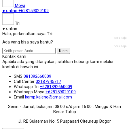
Moya
● online
+628159029109
Tri
● online
Halo, perkenalkan saya
Tri
baru saja
Ada yang bisa saya bantu?
baru saja
Kirim
Kontak Kami
Apabila ada yang ditanyakan, silahkan hubungi kami melalui
kontak di bawah ini.
SMS
081392660009
Call Center
02187945717
Whatsapp
Tri
+6281392660009
Whatsapp
Moya
+628159029109
Email
kamp.kaleng@gmail.com
Senin - Jumat, buka jam 08.00 s/d jam 16.00 , Minggu & Hari
Besar Tutup
Jl. RE Sulaeman No. 5 Puspasari Citeureup Bogor