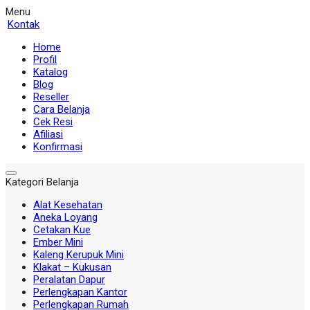
Menu
Kontak
Home
Profil
Katalog
Blog
Reseller
Cara Belanja
Cek Resi
Afiliasi
Konfirmasi
Kategori Belanja
Alat Kesehatan
Aneka Loyang
Cetakan Kue
Ember Mini
Kaleng Kerupuk Mini
Klakat – Kukusan
Peralatan Dapur
Perlengkapan Kantor
Perlengkapan Rumah