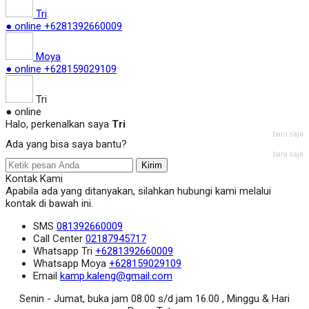
Tri
● online
+6281392660009
Moya
● online
+628159029109
Tri
● online
Halo, perkenalkan saya
Tri
baru saja
Ada yang bisa saya bantu?
baru saja
Kirim
Kontak Kami
Apabila ada yang ditanyakan, silahkan hubungi kami melalui
kontak di bawah ini.
SMS
081392660009
Call Center
02187945717
Whatsapp
Tri
+6281392660009
Whatsapp
Moya
+628159029109
Email
kamp.kaleng@gmail.com
Senin - Jumat, buka jam 08.00 s/d jam 16.00 , Minggu & Hari