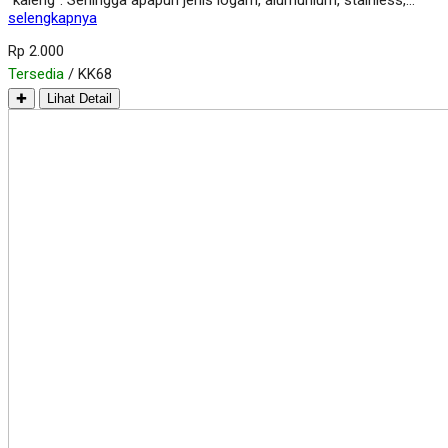
“kaleng”. Sehingga apapun jenis logam, alumunium, stainless,…
selengkapnya
Rp 2.000
Tersedia
/ KK68
✚
Lihat Detail