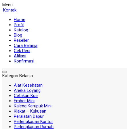
Menu
Kontak
Home
Profil
Katalog
Blog
Reseller
Cara Belanja
Cek Resi
Afiliasi
Konfirmasi
Kategori Belanja
Alat Kesehatan
Aneka Loyang
Cetakan Kue
Ember Mini
Kaleng Kerupuk Mini
Klakat – Kukusan
Peralatan Dapur
Perlengkapan Kantor
Perlengkapan Rumah