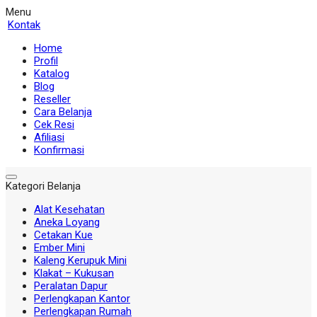
Menu
Kontak
Home
Profil
Katalog
Blog
Reseller
Cara Belanja
Cek Resi
Afiliasi
Konfirmasi
Kategori Belanja
Alat Kesehatan
Aneka Loyang
Cetakan Kue
Ember Mini
Kaleng Kerupuk Mini
Klakat – Kukusan
Peralatan Dapur
Perlengkapan Kantor
Perlengkapan Rumah