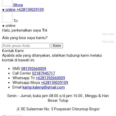
Moya
● online
+628159029109
Tri
● online
Halo, perkenalkan saya
Tri
baru saja
Ada yang bisa saya bantu?
baru saja
Kirim
Kontak Kami
Apabila ada yang ditanyakan, silahkan hubungi kami melalui
kontak di bawah ini.
SMS
081392660009
Call Center
02187945717
Whatsapp
Tri
+6281392660009
Whatsapp
Moya
+628159029109
Email
kamp.kaleng@gmail.com
Senin - Jumat, buka jam 08.00 s/d jam 16.00 , Minggu & Hari
Besar Tutup
Jl. RE Sulaeman No. 5 Puspasari Citeureup Bogor