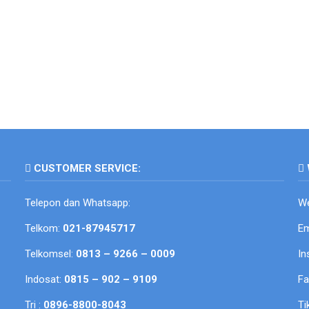
CUSTOMER SERVICE:
Telepon dan Whatsapp:
We
Telkom:
021-87945717
Em
Telkomsel:
0813 – 9266 – 0009
In
Indosat:
0815 – 902 – 9109
F
Tri :
0896-8800-8043
Ti