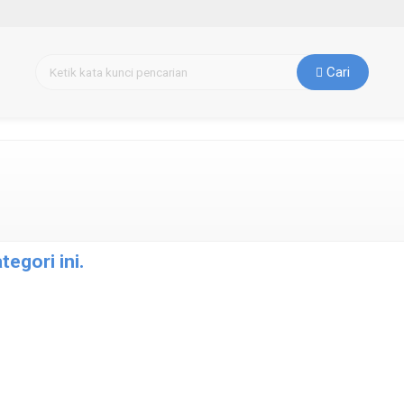
Cari
egori ini.