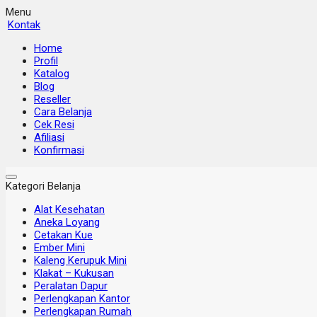
Menu
Kontak
Home
Profil
Katalog
Blog
Reseller
Cara Belanja
Cek Resi
Afiliasi
Konfirmasi
Kategori Belanja
Alat Kesehatan
Aneka Loyang
Cetakan Kue
Ember Mini
Kaleng Kerupuk Mini
Klakat – Kukusan
Peralatan Dapur
Perlengkapan Kantor
Perlengkapan Rumah