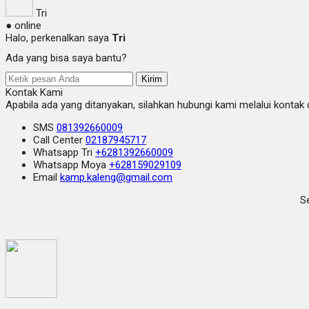
Tri
● online
Halo, perkenalkan saya
Tri
Ada yang bisa saya bantu?
Kirim
Kontak Kami
Apabila ada yang ditanyakan, silahkan hubungi kami melalui kontak d
SMS
081392660009
Call Center
02187945717
Whatsapp
Tri
+6281392660009
Whatsapp
Moya
+628159029109
Email
kamp.kaleng@gmail.com
Se