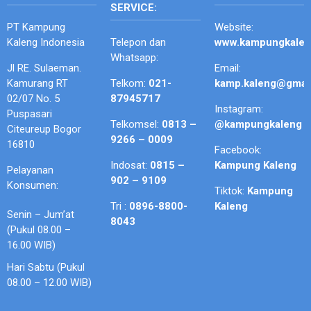
SERVICE:
PT Kampung
Website:
Kaleng Indonesia
Telepon dan
www.kampungkale
Whatsapp:
Jl RE. Sulaeman.
Email:
Kamurang RT
Telkom:
021-
kamp.kaleng@gmai
02/07 No. 5
87945717
Instagram:
Puspasari
Telkomsel:
0813 –
@kampungkaleng
Citeureup Bogor
9266 – 0009
16810
Facebook:
Indosat:
0815 –
Kampung Kaleng
Pelayanan
902 – 9109
Konsumen:
Tiktok:
Kampung
Tri :
0896-8800-
Kaleng
Senin – Jum’at
8043
(Pukul 08.00 –
16.00 WIB)
Hari Sabtu (Pukul
08.00 – 12.00 WIB)