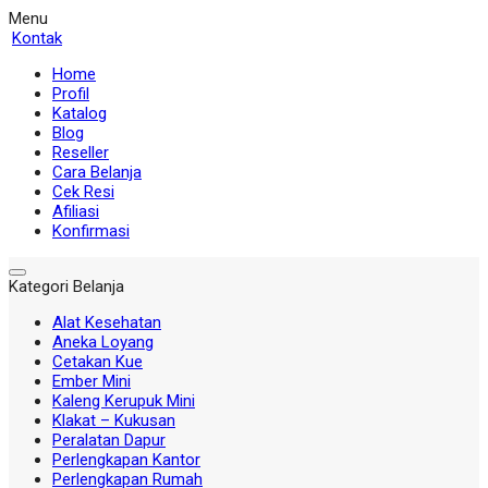
Menu
Kontak
Home
Profil
Katalog
Blog
Reseller
Cara Belanja
Cek Resi
Afiliasi
Konfirmasi
Kategori Belanja
Alat Kesehatan
Aneka Loyang
Cetakan Kue
Ember Mini
Kaleng Kerupuk Mini
Klakat – Kukusan
Peralatan Dapur
Perlengkapan Kantor
Perlengkapan Rumah