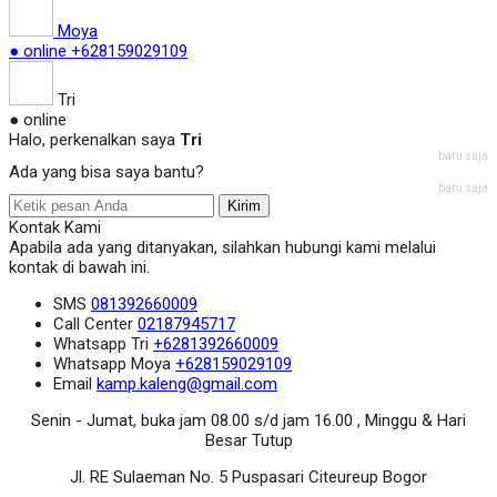
Moya
● online
+628159029109
Tri
● online
Halo, perkenalkan saya
Tri
baru saja
Ada yang bisa saya bantu?
baru saja
Kirim
Kontak Kami
Apabila ada yang ditanyakan, silahkan hubungi kami melalui
kontak di bawah ini.
SMS
081392660009
Call Center
02187945717
Whatsapp
Tri
+6281392660009
Whatsapp
Moya
+628159029109
Email
kamp.kaleng@gmail.com
Senin - Jumat, buka jam 08.00 s/d jam 16.00 , Minggu & Hari
Besar Tutup
Jl. RE Sulaeman No. 5 Puspasari Citeureup Bogor