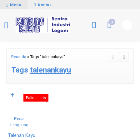
Menu
Kontak
0
Beranda
»
Tags "talenankayu"
Tags
talenankayu
✚
Paling Laris
Pesan
Langsung
Talenan Kayu