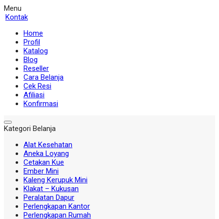
Menu
Kontak
Home
Profil
Katalog
Blog
Reseller
Cara Belanja
Cek Resi
Afiliasi
Konfirmasi
Kategori Belanja
Alat Kesehatan
Aneka Loyang
Cetakan Kue
Ember Mini
Kaleng Kerupuk Mini
Klakat – Kukusan
Peralatan Dapur
Perlengkapan Kantor
Perlengkapan Rumah