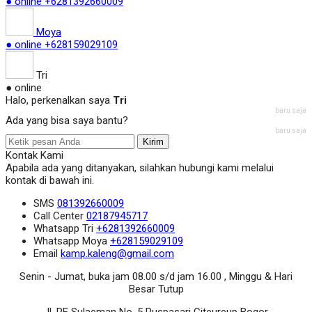
● online
+6281392660009
Moya
● online
+628159029109
Tri
● online
Halo, perkenalkan saya
Tri
baru saja
Ada yang bisa saya bantu?
baru saja
Kirim
Kontak Kami
Apabila ada yang ditanyakan, silahkan hubungi kami melalui
kontak di bawah ini.
SMS
081392660009
Call Center
02187945717
Whatsapp
Tri
+6281392660009
Whatsapp
Moya
+628159029109
Email
kamp.kaleng@gmail.com
Senin - Jumat, buka jam 08.00 s/d jam 16.00 , Minggu & Hari
Besar Tutup
Jl. RE Sulaeman No. 5 Puspasari Citeureup Bogor