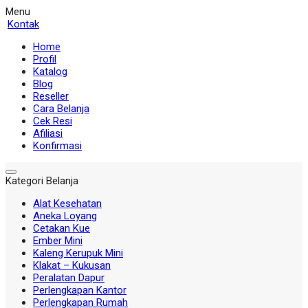
Menu
Kontak
Home
Profil
Katalog
Blog
Reseller
Cara Belanja
Cek Resi
Afiliasi
Konfirmasi
Kategori Belanja
Alat Kesehatan
Aneka Loyang
Cetakan Kue
Ember Mini
Kaleng Kerupuk Mini
Klakat – Kukusan
Peralatan Dapur
Perlengkapan Kantor
Perlengkapan Rumah