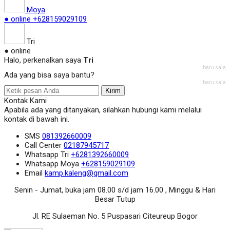
Moya
● online
+628159029109
Tri
● online
Halo, perkenalkan saya
Tri
baru saja
Ada yang bisa saya bantu?
baru saja
Kirim
Kontak Kami
Apabila ada yang ditanyakan, silahkan hubungi kami melalui
kontak di bawah ini.
SMS
081392660009
Call Center
02187945717
Whatsapp
Tri
+6281392660009
Whatsapp
Moya
+628159029109
Email
kamp.kaleng@gmail.com
Senin - Jumat, buka jam 08.00 s/d jam 16.00 , Minggu & Hari
Besar Tutup
Jl. RE Sulaeman No. 5 Puspasari Citeureup Bogor